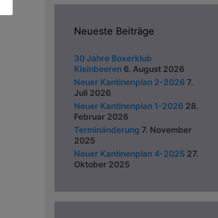
Neueste Beiträge
30 Jahre Boxerklub
Kleinbeeren
6. August 2026
Neuer Kantinenplan 2-2026
7.
Juli 2026
Neuer Kantinenplan 1-2026
28.
Februar 2026
Terminänderung
7. November
2025
Neuer Kantinenplan 4-2025
27.
Oktober 2025