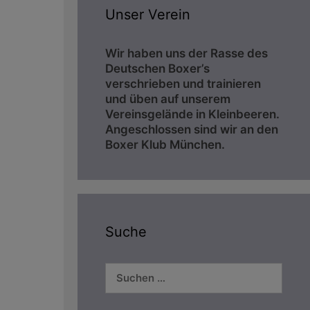
Unser Verein
Wir haben uns der Rasse des
Deutschen Boxer’s
verschrieben und trainieren
und üben auf unserem
Vereinsgelände in Kleinbeeren.
Angeschlossen sind wir an den
Boxer Klub München.
Suche
Suchen
nach: