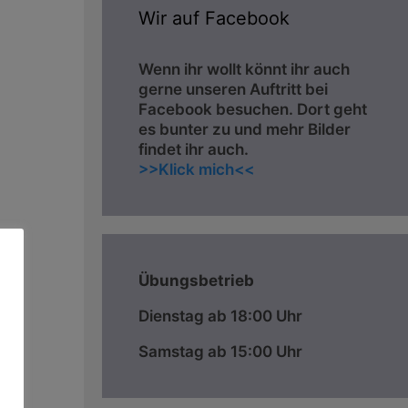
Wir auf Facebook
Wenn ihr wollt könnt ihr auch
gerne unseren Auftritt bei
Facebook besuchen. Dort geht
es bunter zu und mehr Bilder
findet ihr auch.
>>Klick mich<<
Übungsbetrieb
Dienstag ab 18:00 Uhr
Samstag ab 15:00 Uhr