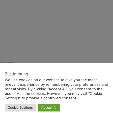
keit und
 übernehmen. Als
e Inhalte auf
Zustimmung
tlich. Nach §§ 8
We use cookies on our website to give you the most
pflichtet,
relevant experience by remembering your preferences and
zu überwachen oder
repeat visits. By clicking “Accept All”, you consent to the
 Tätigkeit
use of ALL the cookies. However, you may visit "Cookie
ng der Nutzung von
Settings" to provide a controlled consent.
iervon unberührt.
tpunkt der
Cookie Settings
Accept All
ei Bekanntwerden