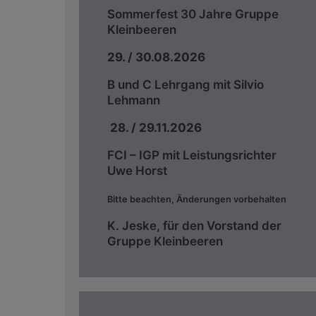
Sommerfest 30 Jahre Gruppe
Kleinbeeren
29. / 30.08.2026
B und C Lehrgang mit Silvio
Lehmann
28. / 29.11.2026
FCI – IGP mit Leistungsrichter
Uwe Horst
Bitte beachten, Änderungen vorbehalten
K. Jeske, für den Vorstand der
Gruppe Kleinbeeren