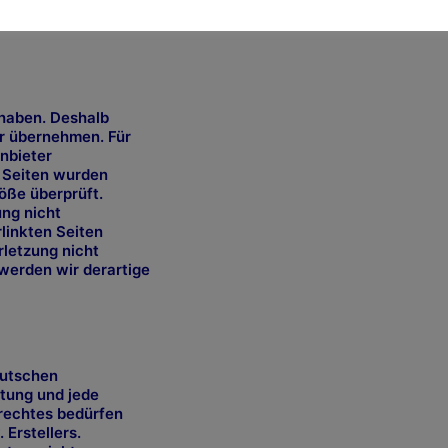
ese Inhalte umgehend
 haben. Deshalb
hr übernehmen. Für
Anbieter
n Seiten wurden
öße überprüft.
ung nicht
rlinkten Seiten
rletzung nicht
werden wir derartige
eutschen
itung und jede
rechtes bedürfen
 Erstellers.