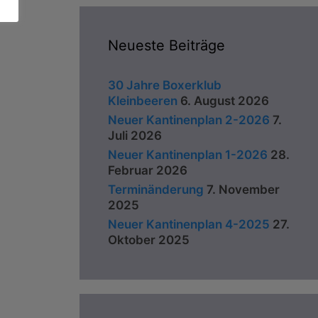
Neueste Beiträge
30 Jahre Boxerklub
Kleinbeeren
6. August 2026
Neuer Kantinenplan 2-2026
7.
Juli 2026
Neuer Kantinenplan 1-2026
28.
Februar 2026
Terminänderung
7. November
2025
Neuer Kantinenplan 4-2025
27.
Oktober 2025