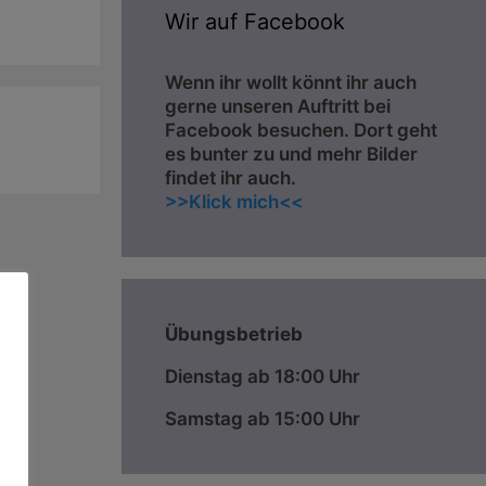
Wir auf Facebook
Wenn ihr wollt könnt ihr auch
gerne unseren Auftritt bei
Facebook besuchen. Dort geht
es bunter zu und mehr Bilder
findet ihr auch.
>>Klick mich<<
Übungsbetrieb
Dienstag ab 18:00 Uhr
Samstag ab 15:00 Uhr