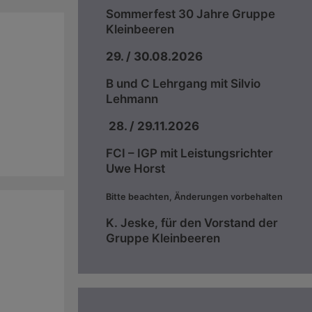
Sommerfest 30 Jahre Gruppe
Kleinbeeren
29. / 30.08.2026
B und C Lehrgang mit Silvio
Lehmann
28. / 29.11.2026
FCI – IGP mit Leistungsrichter
Uwe Horst
Bitte beachten, Änderungen vorbehalten
K. Jeske, für den Vorstand der
Gruppe Kleinbeeren