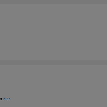
er
hier
.