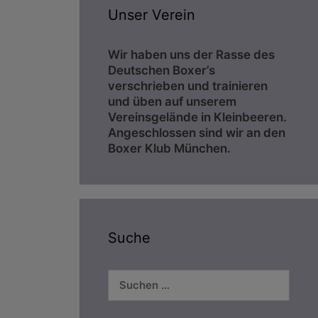
Unser Verein
Wir haben uns der Rasse des
Deutschen Boxer’s
verschrieben und trainieren
und üben auf unserem
Vereinsgelände in Kleinbeeren.
Angeschlossen sind wir an den
Boxer Klub München.
Suche
Suchen
nach: