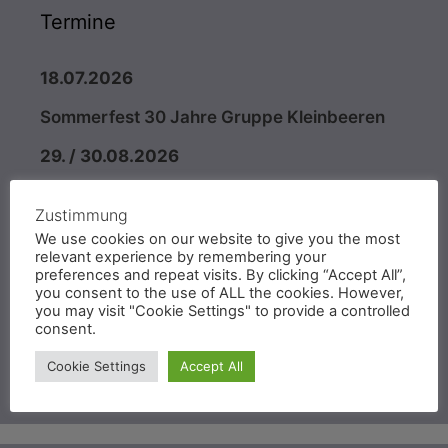
Termine
18.07.2026
Sommerfest 30 Jahre Gruppe Kleinbeeren
29. / 30.08.2026
B und C Lehrgang mit Silvio Lehmann
Zustimmung
28. / 29.11.2026
We use cookies on our website to give you the most
relevant experience by remembering your
FCI – IGP mit Leistungsrichter Uwe Horst
preferences and repeat visits. By clicking “Accept All”,
you consent to the use of ALL the cookies. However,
you may visit "Cookie Settings" to provide a controlled
Bitte beachten, Änderungen vorbehalten
consent.
K. Jeske, für den Vorstand der Gruppe
Cookie Settings
Accept All
Kleinbeeren