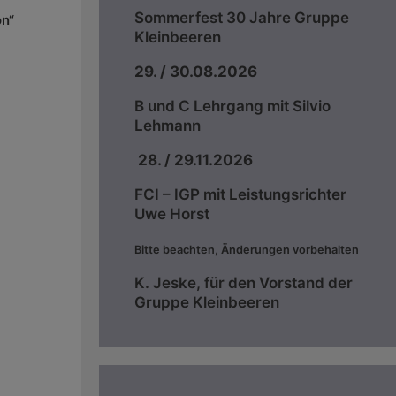
Sommerfest 30 Jahre Gruppe
on“
Kleinbeeren
29. / 30.08.2026
B und C Lehrgang mit Silvio
Lehmann
28. / 29.11.2026
FCI – IGP mit Leistungsrichter
Uwe Horst
Bitte beachten, Änderungen vorbehalten
K. Jeske, für den Vorstand der
Gruppe Kleinbeeren