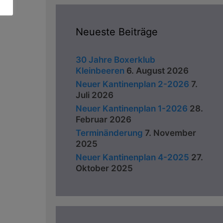
Neueste Beiträge
30 Jahre Boxerklub
Kleinbeeren
6. August 2026
Neuer Kantinenplan 2-2026
7.
Juli 2026
Neuer Kantinenplan 1-2026
28.
Februar 2026
Terminänderung
7. November
2025
Neuer Kantinenplan 4-2025
27.
Oktober 2025