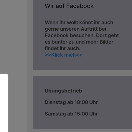
Wir auf Facebook
Wenn ihr wollt könnt ihr auch
gerne unseren Auftritt bei
Facebook besuchen. Dort geht
es bunter zu und mehr Bilder
findet ihr auch.
>>Klick mich<<
Übungsbetrieb
Dienstag ab 18:00 Uhr
Samstag ab 15:00 Uhr