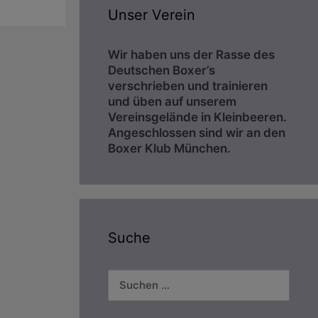
Unser Verein
Wir haben uns der Rasse des
Deutschen Boxer’s
verschrieben und trainieren
und üben auf unserem
Vereinsgelände in Kleinbeeren.
Angeschlossen sind wir an den
Boxer Klub München.
Suche
Suchen
nach: