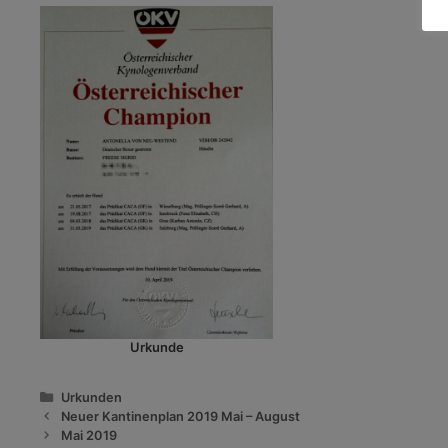
Urkunde
Kategorien
Urkunden
Neuer Kantinenplan 2019 Mai – August
Mai 2019