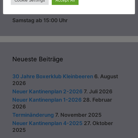
Dienstag ab 18:00 Uhr
Samstag ab 15:00 Uhr
Neueste Beiträge
30 Jahre Boxerklub Kleinbeeren
6. August
2026
Neuer Kantinenplan 2-2026
7. Juli 2026
Neuer Kantinenplan 1-2026
28. Februar
2026
Terminänderung
7. November 2025
Neuer Kantinenplan 4-2025
27. Oktober
2025