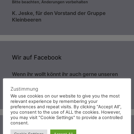
Bitte beachten, Änderungen vorbehalten
K. Jeske, für den Vorstand der Gruppe
Kleinbeeren
Wir auf Facebook
Wenn ihr wollt könnt ihr auch gerne unseren
Auftritt bei Facebook besuchen. Dort geht es
bunter zu und mehr Bilder findet ihr auch.
Zustimmung
>>Klick mich<<
We use cookies on our website to give you the most
relevant experience by remembering your
preferences and repeat visits. By clicking “Accept All”,
you consent to the use of ALL the cookies. However,
you may visit "Cookie Settings" to provide a controlled
consent.
Übungsbetrieb
Cookie Settings
Accept All